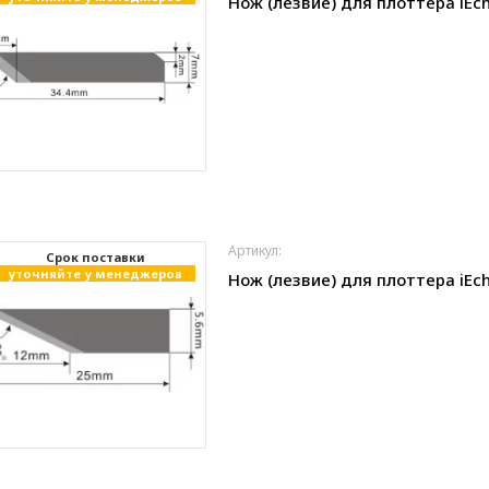
Нож (лезвие) для плоттера iEch
Артикул:
Cрок поставки
уточняйте у менеджеров
Нож (лезвие) для плоттера iEch