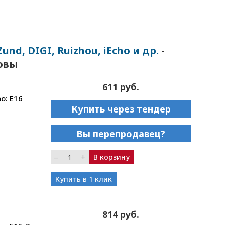
d, DIGI, Ruizhou, iEcho и др.
-
ловы
611 руб.
o: E16
Купить через тендер
Вы перепродавец?
–
+
В корзину
Купить в 1 клик
814 руб.