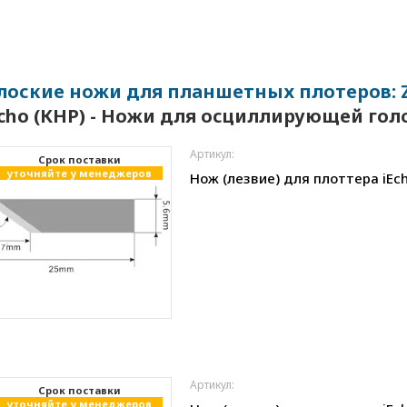
лоские ножи для планшетных плотеров: Zun
Echo (КНР) - Ножи для осциллирующей го
Артикул:
Cрок поставки
уточняйте у менеджеров
Нож (лезвие) для плоттера iEch
Артикул:
Cрок поставки
уточняйте у менеджеров