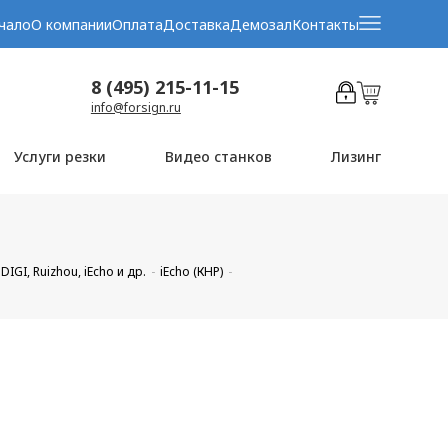
чало
О компании
Оплата
Доставка
Демозал
Контакты
8 (495) 215-11-15
info@forsign.ru
Услуги резки
Видео станков
Лизинг
GI, Ruizhou, iEcho и др.
iEcho (КНР)