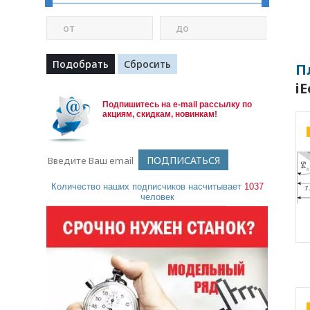
от
до
П
i
Подпишитесь на e-mail рассылку по
акциям, скидкам, новинкам!
Количество наших подписчиков насчитывает
1037
человек