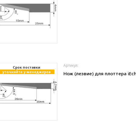
Артикул:
Cрок поставки
уточняйте у менеджеров
Нож (лезвие) для плоттера iEch