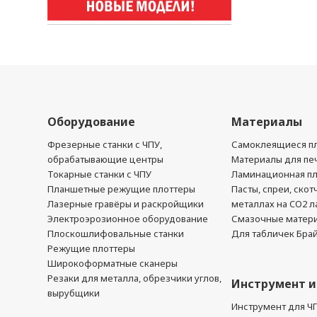
Оборудование
Материалы
Фрезерные станки с ЧПУ,
Самоклеящиеся пл
обрабатывающие центры
Материалы для печ
Токарные станки с ЧПУ
Ламинационная п
Планшетные режущие плоттеры
Пасты, спреи, скот
Лазерные гравёры и раскройщики
металлах на CO2 л
Электроэрозионное оборудование
Смазочные матер
Плоскошлифовальные станки
Для табличек Бра
Режущие плоттеры
Широкоформатные сканеры
Резаки для металла, обрезчики углов,
Инструмент и
вырубщики
Инструмент для Ч