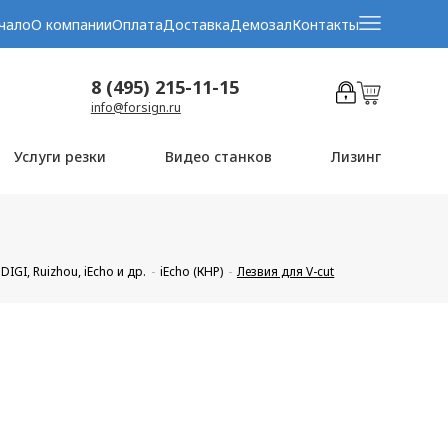
чало
О компании
Оплата
Доставка
Демозал
Контакты
8 (495) 215-11-15
info@forsign.ru
Услуги резки
Видео станков
Лизинг
GI, Ruizhou, iEcho и др.
iEcho (КНР)
Лезвия для V-cut