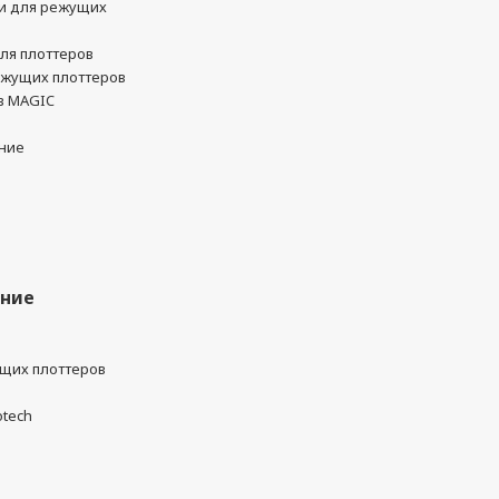
и для режущих
ля плоттеров
ежущих плоттеров
в MAGIC
ние
ание
ущих плоттеров
otech