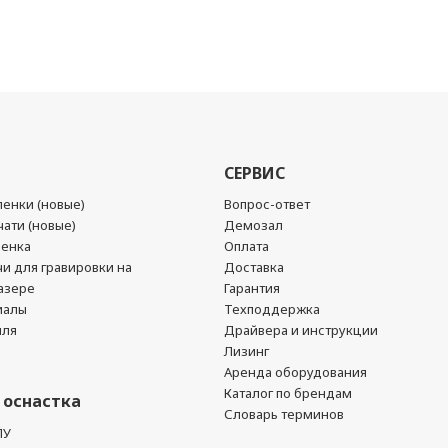
СЕРВИС
енки (новые)
Вопрос-ответ
ати (новые)
Демозал
ленка
Оплата
чи для гравировки на
Доставка
азере
Гарантия
иалы
Техподдержка
йля
Драйвера и инструкции
Лизинг
Аренда оборудования
Каталог по брендам
 оснастка
Словарь терминов
ПУ