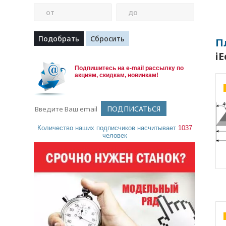
от
до
П
iE
Подпишитесь на e-mail рассылку по
акциям, скидкам, новинкам!
Количество наших подписчиков насчитывает
1037
человек