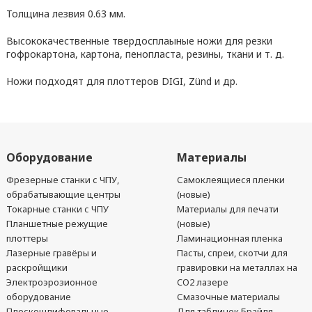
Толщина лезвия 0.63 мм.
Высококачественные твердосплаыные ножи для резки
гофрокартона, картона, пенопласта, резины, ткани и т. д.
Ножи подходят для плоттеров DIGI, Zünd и др.
Оборудование
Материалы
Фрезерные станки с ЧПУ,
Самоклеящиеся пленки
обрабатывающие центры
(новые)
Токарные станки с ЧПУ
Материалы для печати
Планшетные режущие
(новые)
плоттеры
Ламинационная пленка
Лазерные гравёры и
Пасты, спреи, скотчи для
раскройщики
гравировки на металлах на
Электроэрозионное
CO2 лазере
оборудование
Смазочные материалы
Плоскошлифовальные
Для табличек Брайля