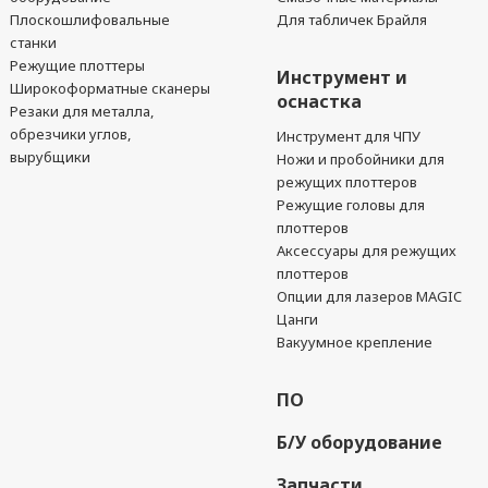
Плоскошлифовальные
Для табличек Брайля
станки
Режущие плоттеры
Инструмент и
Широкоформатные сканеры
оснастка
Резаки для металла,
обрезчики углов,
Инструмент для ЧПУ
вырубщики
Ножи и пробойники для
режущих плоттеров
Режущие головы для
плоттеров
Аксессуары для режущих
плоттеров
Опции для лазеров MAGIC
Цанги
Вакуумное крепление
ПО
Б/У оборудование
Запчасти