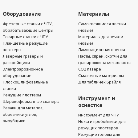
Оборудование
Материалы
Фрезерные станки с ЧПУ,
Самоклеящиеся пленки
обрабатывающие центры
(новые)
Токарные станки с ЧПУ
Материалы для печати
Планшетные режущие
(новые)
плоттеры
Ламинационная пленка
Лазерные гравёры и
Пасты, спреи, скотчи для
раскройщики
гравировки на металлах на
Электроэрозионное
CO2 лазере
оборудование
Смазочные материалы
Плоскошлифовальные
Для табличек Брайля
станки
Режущие плоттеры
Инструмент и
Широкоформатные сканеры
оснастка
Резаки для металла,
обрезчики углов,
Инструмент для ЧПУ
вырубщики
Ножи и пробойники для
режущих плоттеров
Режущие головы для