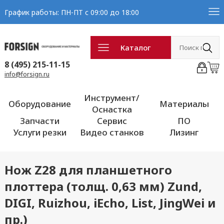
График работы: ПН-ПТ с 09:00 до 18:00
Каталог
8 (495) 215-11-15
info@forsign.ru
Инструмент/
Оборудование
Материалы
Оснастка
Запчасти
Сервис
ПО
Услуги резки
Видео станков
Лизинг
Нож Z28 для планшетного
плоттера (толщ. 0,63 мм) Zund,
DIGI, Ruizhou, iEcho, List, JingWei и
пр.)