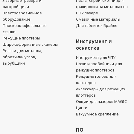
Лазерные гравёры и
Пасты, спреи, скотчи для
раскройщики
гравировки на металлах на
Электроэрозионное
CO2 лазере
оборудование
Смазочные материалы
Плоскошлифовальные
Для табличек Брайля
станки
Режущие плоттеры
Инструмент и
Широкоформатные сканеры
оснастка
Резаки для металла,
обрезчики углов,
Инструмент для ЧПУ
вырубщики
Ножи и пробойники для
режущих плоттеров
Режущие головы для
плоттеров
Аксессуары для режущих
плоттеров
Опции для лазеров MAGIC
Цанги
Вакуумное крепление
ПО