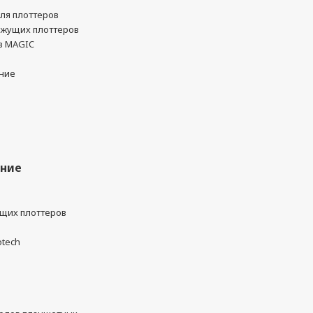
ля плоттеров
ежущих плоттеров
в MAGIC
ние
ание
ущих плоттеров
otech