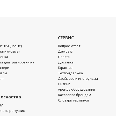
СЕРВИС
енки (новые)
Вопрос-ответ
ати (новые)
Демозал
ленка
Оплата
чи для гравировки на
Доставка
азере
Гарантия
иалы
Техподдержка
йля
Драйвера и инструкции
Лизинг
Аренда оборудования
Каталог по брендам
 оснастка
Словарь терминов
ПУ
и для режущих