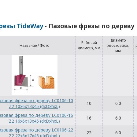
резы TideWay
- Пазовые фрезы по дереву
Диаметр
Рабочий
Название / Фото
хвостовика,
диаметр, мм
мм
азовая фреза по дереву LC0106-10
10
6.0
Z2 10x6x13x45 (dxDxhxL)
азовая фреза по дереву LC0106-16
16
6.0
Z2 16x6x13x45 (dxDxhxL)
азовая фреза по дереву LC0106-22
22
6.0
Z2 22x6x17x45 (dxDxhxL)