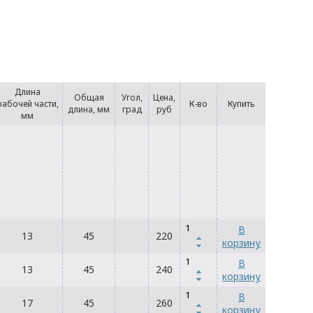
Длина
Общая
Угол,
Цена,
рабочей части,
К-во
Купить
длина, мм
град
руб
мм
В
13
45
220
корзину
В
13
45
240
корзину
В
17
45
260
корзину