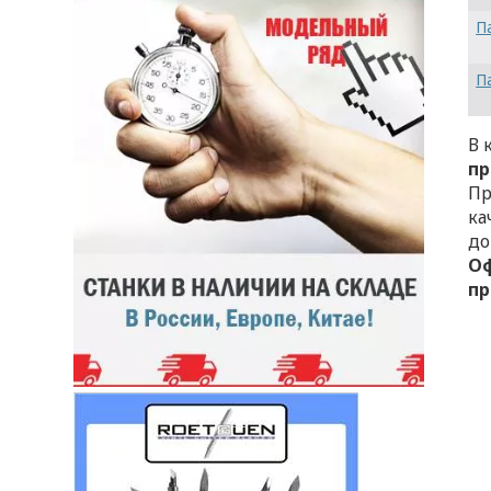
П
П
В 
пр
Пр
ка
до
Оф
пр