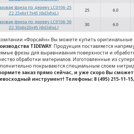
азовая фреза по дереву LC0106-25
25
6.0
Z2 25x6x17x45 (dxDxhxL)
азовая фреза по дереву LC0106-30
30
6.0
Z2 30x6x20x45 (dxDxhxL)
компании «Форсайн» Вы можете купить оригинальные
оизводства TIDEWAY
. Продукция поставляется напрям
ямые фрезы для выравнивания поверхности и обработ
чество обработки материалов. Изготовленные из супер
полнительно покрываются специальным слоем нитрид-
ормите заказ прямо сейчас, и уже скоро Вы сможет
евосходный инструмент! Телефоны: 8 (495) 215-11-15, 8