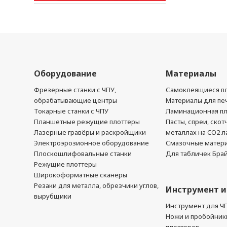
Оборудование
Материалы
Фрезерные станки с ЧПУ,
Самоклеящиеся пл
обрабатывающие центры
Материалы для печ
Токарные станки с ЧПУ
Ламинационная п
Планшетные режущие плоттеры
Пасты, спреи, скот
Лазерные гравёры и раскройщики
металлах на CO2 л
Электроэрозионное оборудование
Смазочные матер
Плоскошлифовальные станки
Для табличек Бра
Режущие плоттеры
Широкоформатные сканеры
Резаки для металла, обрезчики углов,
Инструмент и
вырубщики
Инструмент для Ч
Ножи и пробойник