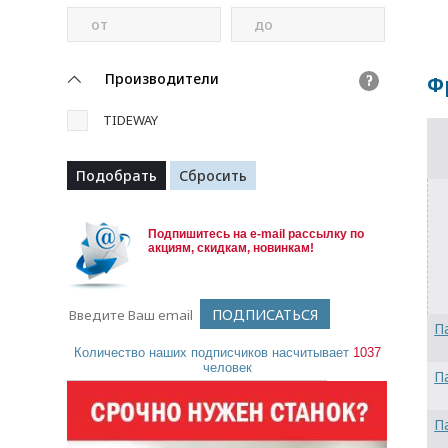
от
до
Производители
Ф
?
TIDEWAY
Подпишитесь на e-mail рассылку по
акциям, скидкам, новинкам!
П
Количество наших подписчиков насчитывает
1037
человек
П
П