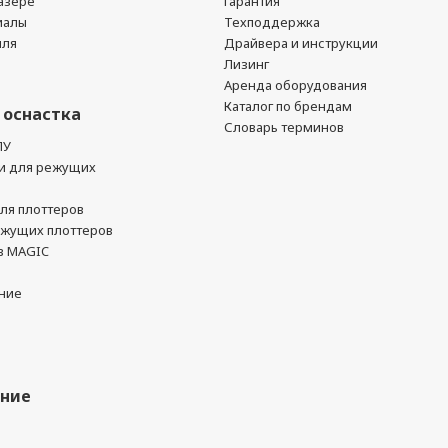
азере
Гарантия
иалы
Техподдержка
йля
Драйвера и инструкции
Лизинг
Аренда оборудования
Каталог по брендам
 оснастка
Словарь терминов
ПУ
и для режущих
ля плоттеров
ежущих плоттеров
в MAGIC
ние
ание