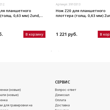
212
Артикул: 3910313
для планшетного
Нож Z20 для планшетного
(толщ. 0,63 мм) Zund,
плоттера (толщ. 0,63 мм) Zun
ou, iEcho, List, JingWei и
DIGI, Ruizhou, iEcho, List, Jing
пр.)
уб.
1 221 руб.
В корзину
В кор
СЕРВИС
енки (новые)
Вопрос-ответ
ати (новые)
Демозал
ленка
Оплата
чи для гравировки на
Доставка