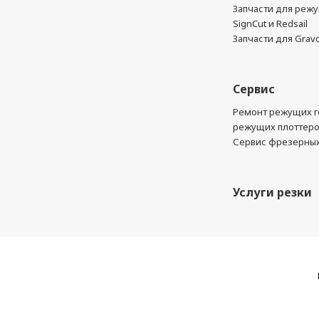
Запчасти для реж
SignCut и Redsail
Запчасти для Grav
Сервис
Ремонт режущих г
режущих плоттер
Сервис фрезерных
Услуги резки