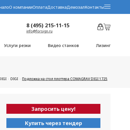
чало
О компании
Оплата
Доставка
Демозал
Контакты
8 (495) 215-11-15
info@forsign.ru
Услуги резки
Видео станков
Лизинг
IGI
DIGI
Подложка на стол плоттера COMAGRAV DIGI 1725
Запросить цену!
Купить через тендер