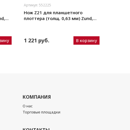
Артикул: 552225
Артикул: 5
Нож Z21 для планшетного
Нож Z22
d,
плоттера (толщ. 0,63 мм) Zund,
плоттера
Wei и
DIGI, Ruizhou, iEcho, List, JingWei и
DIGI, Rui
пр.)
пр.)
1 221 руб.
1 221
зину
В корзину
КОМПАНИЯ
О нас
Торговые площадки