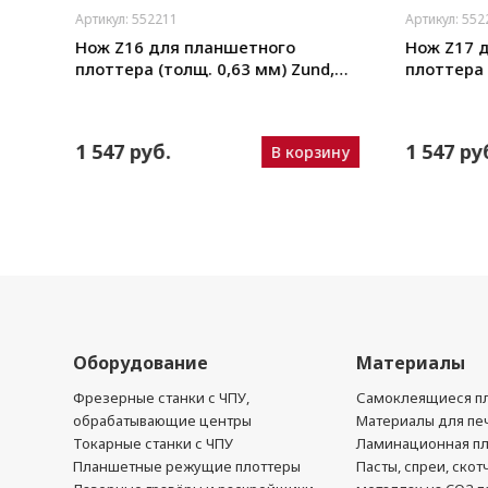
Артикул: 552211
Артикул: 552
щая
Нож Z16 для планшетного
Нож Z17 
плоттера (толщ. 0,63 мм) Zund,
плоттера 
ho,
DIGI, Ruizhou, iEcho, List, JingWei и
DIGI, Ruizh
пр.)
пр.)
N
1 547 руб.
1 547 р
В корзину
ину
Оборудование
Материалы
Фрезерные станки с ЧПУ,
Самоклеящиеся пл
обрабатывающие центры
Материалы для печ
Токарные станки с ЧПУ
Ламинационная п
Планшетные режущие плоттеры
Пасты, спреи, скот