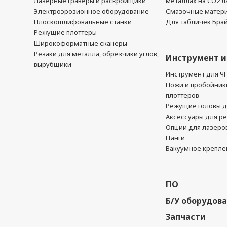
Лазерные гравёры и раскройщики
металлах на CO2 л
Электроэрозионное оборудование
Смазочные матер
Плоскошлифовальные станки
Для табличек Бра
Режущие плоттеры
Широкоформатные сканеры
Резаки для металла, обрезчики углов,
Инструмент и
вырубщики
Инструмент для Ч
Ножи и пробойник
плоттеров
Режущие головы д
Аксессуары для р
Опции для лазеро
Цанги
Вакуумное крепле
ПО
Б/У оборудов
Запчасти