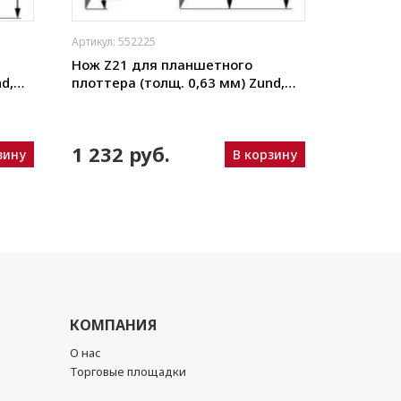
Артикул: 552225
Артикул: 5
Нож Z21 для планшетного
Нож Z22
d,
плоттера (толщ. 0,63 мм) Zund,
плоттера
Wei и
DIGI, Ruizhou, iEcho, List, JingWei и
DIGI, Rui
пр.)
пр.)
1 232 руб.
1 232
зину
В корзину
КОМПАНИЯ
О нас
Торговые площадки