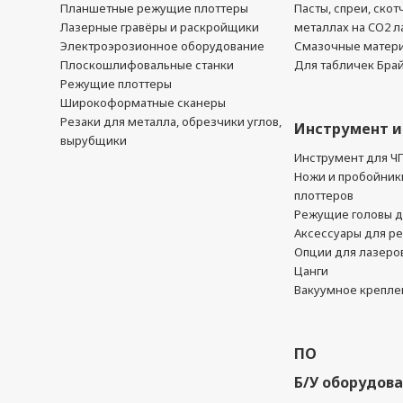
Планшетные режущие плоттеры
Пасты, спреи, скот
Лазерные гравёры и раскройщики
металлах на CO2 л
Электроэрозионное оборудование
Смазочные матер
Плоскошлифовальные станки
Для табличек Бра
Режущие плоттеры
Широкоформатные сканеры
Резаки для металла, обрезчики углов,
Инструмент и
вырубщики
Инструмент для Ч
Ножи и пробойник
плоттеров
Режущие головы д
Аксессуары для р
Опции для лазеро
Цанги
Вакуумное крепле
ПО
Б/У оборудов