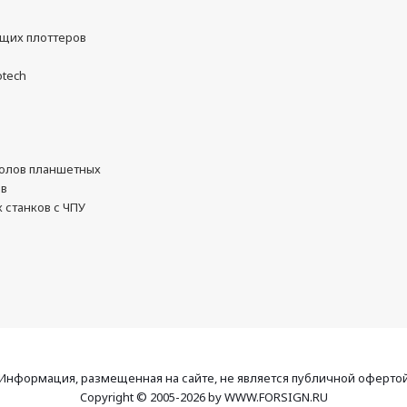
ущих плоттеров
otech
олов планшетных
ов
 станков с ЧПУ
Информация, размещенная на сайте, не является публичной оферто
Copyright © 2005-2026 by WWW.FORSIGN.RU