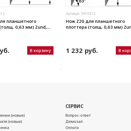
212
Артикул: 3910313
для планшетного
Нож Z20 для планшетного
(толщ. 0,63 мм) Zund,
плоттера (толщ. 0,63 мм) Zun
ou, iEcho, List, JingWei и
DIGI, Ruizhou, iEcho, List, Jing
пр.)
уб.
1 232 руб.
В корзину
В кор
СЕРВИС
енки (новые)
Вопрос-ответ
ати (новые)
Демозал
ленка
Оплата