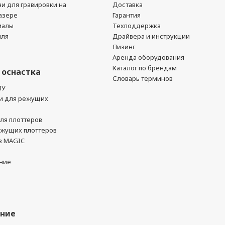
чи для гравировки на
Доставка
азере
Гарантия
иалы
Техподдержка
йля
Драйвера и инструкции
Лизинг
Аренда оборудования
Каталог по брендам
 оснастка
Словарь терминов
ПУ
и для режущих
ля плоттеров
ежущих плоттеров
в MAGIC
ние
ание