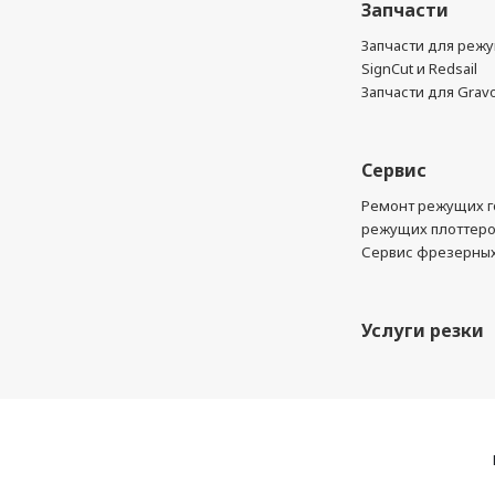
Запчасти
Запчасти для реж
SignCut и Redsail
Запчасти для Grav
Сервис
Ремонт режущих г
режущих плоттер
Сервис фрезерных
Услуги резки