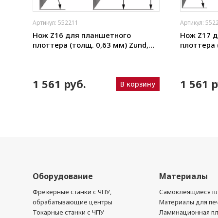
Артикул: 552211
Артикул: 552
щая
Нож Z16 для планшетного
Нож Z17 
плоттера (толщ. 0,63 мм) Zund,
плоттера 
ho,
DIGI, Ruizhou, iEcho, List, JingWei и
DIGI, Ruizh
пр.)
пр.)
N
1 561 руб.
1 561 р
В корзину
ину
Оборудование
Материалы
Фрезерные станки с ЧПУ,
Самоклеящиеся пл
обрабатывающие центры
Материалы для печ
Токарные станки с ЧПУ
Ламинационная п