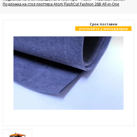
Подложка на стол плоттера Atom FlashCut Fashion 26B All-in-One
Cрок поставки
уточняйте у менеджеров