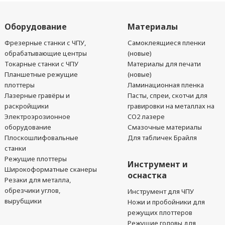
Оборудование
Материалы
Фрезерные станки с ЧПУ,
Самоклеящиеся пленки
обрабатывающие центры
(новые)
Токарные станки с ЧПУ
Материалы для печати
Планшетные режущие
(новые)
плоттеры
Ламинационная пленка
Лазерные гравёры и
Пасты, спреи, скотчи для
раскройщики
гравировки на металлах на
Электроэрозионное
CO2 лазере
оборудование
Смазочные материалы
Плоскошлифовальные
Для табличек Брайля
станки
Режущие плоттеры
Инструмент и
Широкоформатные сканеры
оснастка
Резаки для металла,
обрезчики углов,
Инструмент для ЧПУ
вырубщики
Ножи и пробойники для
режущих плоттеров
Режущие головы для