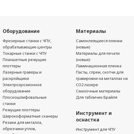
Оборудование
Материалы
Фрезерные станки с ЧПУ,
Самоклеящиеся пленки
обрабатывающие центры
(новые)
Токарные станки с ЧПУ
Материалы для печати
Планшетные режущие
(новые)
плоттеры
Ламинационная пленка
Лазерные гравёры и
Пасты, спреи, скотчи для
раскройщики
гравировки на металлах на
Электроэрозионное
CO2 лазере
оборудование
Смазочные материалы
Плоскошлифовальные
Для табличек Брайля
станки
Режущие плоттеры
Инструмент и
Широкоформатные сканеры
оснастка
Резаки для металла,
обрезчики углов,
Инструмент для ЧПУ