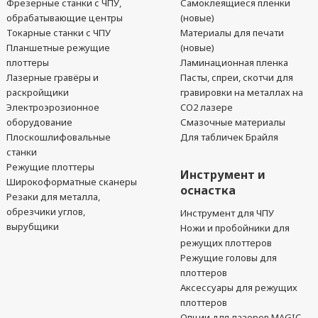
Фрезерные станки с ЧПУ,
Самоклеящиеся пленки
обрабатывающие центры
(новые)
Токарные станки с ЧПУ
Материалы для печати
Планшетные режущие
(новые)
плоттеры
Ламинационная пленка
Лазерные гравёры и
Пасты, спреи, скотчи для
раскройщики
гравировки на металлах на
Электроэрозионное
CO2 лазере
оборудование
Смазочные материалы
Плоскошлифовальные
Для табличек Брайля
станки
Режущие плоттеры
Инструмент и
Широкоформатные сканеры
оснастка
Резаки для металла,
обрезчики углов,
Инструмент для ЧПУ
вырубщики
Ножи и пробойники для
режущих плоттеров
Режущие головы для
плоттеров
Аксессуары для режущих
плоттеров
Опции для лазеров MAGIC