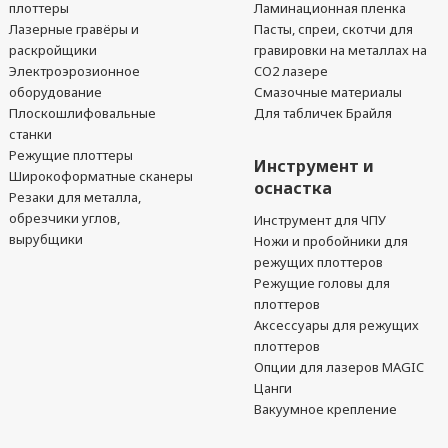
плоттеры
Ламинационная пленка
Лазерные гравёры и
Пасты, спреи, скотчи для
раскройщики
гравировки на металлах на
Электроэрозионное
CO2 лазере
оборудование
Смазочные материалы
Плоскошлифовальные
Для табличек Брайля
станки
Режущие плоттеры
Инструмент и
Широкоформатные сканеры
оснастка
Резаки для металла,
обрезчики углов,
Инструмент для ЧПУ
вырубщики
Ножи и пробойники для
режущих плоттеров
Режущие головы для
плоттеров
Аксессуары для режущих
плоттеров
Опции для лазеров MAGIC
Цанги
Вакуумное крепление